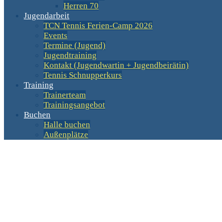
Herren 70
Jugendarbeit
TCN Tennis Ferien-Camp 2026
Events
Termine (Jugend)
Jugendtraining
Kontakt (Jugendwartin + Jugendbeirätin)
Tennis Schnupperkurs
Training
Trainerteam
Trainingsangebot
Buchen
Halle buchen
Außenplätze