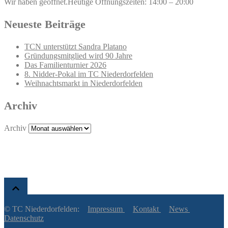
Wir haben geöffnet.
Heutige Öffnungszeiten: 14:00 – 20:00
Neueste Beiträge
TCN unterstützt Sandra Platano
Gründungsmitglied wird 90 Jahre
Das Familienturnier 2026
8. Nidder-Pokal im TC Niederdorfelden
Weihnachtsmarkt in Niederdorfelden
Archiv
Archiv
© TC Niederdorfelden:
Impressum
Kontakt
News
Datenschutz