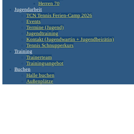
Herren 70
Jugendarbeit
TCN Tennis Ferien-Camp 2026
Events
Termine (Jugend)
Jugendtraining
Kontakt (Jugendwartin + Jugendbeirätin)
Tennis Schnupperkurs
Training
Trainerteam
Trainingsangebot
Buchen
Halle buchen
Außenplätze