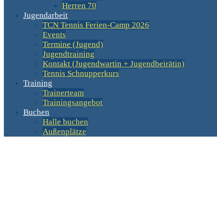
Herren 70
Jugendarbeit
TCN Tennis Ferien-Camp 2026
Events
Termine (Jugend)
Jugendtraining
Kontakt (Jugendwartin + Jugendbeirätin)
Tennis Schnupperkurs
Training
Trainerteam
Trainingsangebot
Buchen
Halle buchen
Außenplätze