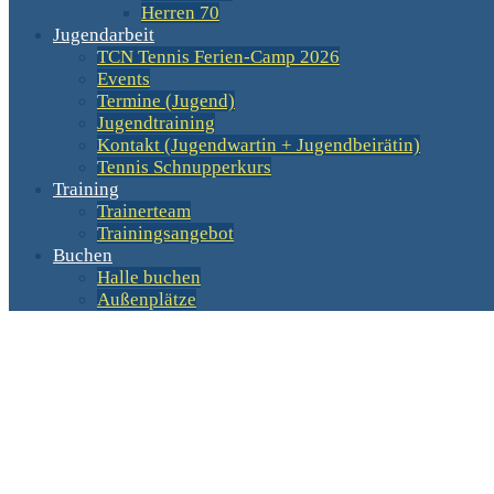
Herren 70
Jugendarbeit
TCN Tennis Ferien-Camp 2026
Events
Termine (Jugend)
Jugendtraining
Kontakt (Jugendwartin + Jugendbeirätin)
Tennis Schnupperkurs
Training
Trainerteam
Trainingsangebot
Buchen
Halle buchen
Außenplätze