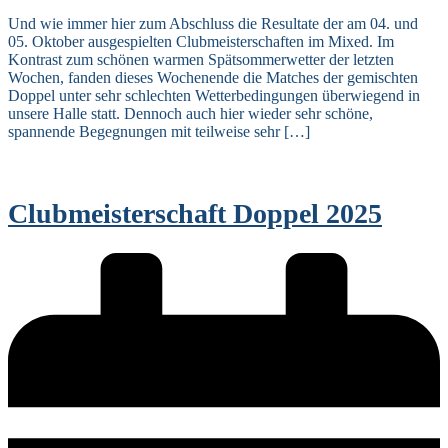
Und wie immer hier zum Abschluss die Resultate der am 04. und
05. Oktober ausgespielten Clubmeisterschaften im Mixed. Im
Kontrast zum schönen warmen Spätsommerwetter der letzten
Wochen, fanden dieses Wochenende die Matches der gemischten
Doppel unter sehr schlechten Wetterbedingungen überwiegend in
unsere Halle statt. Dennoch auch hier wieder sehr schöne,
spannende Begegnungen mit teilweise sehr […]
Clubmeisterschaft Doppel 2025