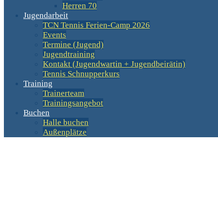
Herren 70
Jugendarbeit
TCN Tennis Ferien-Camp 2026
Events
Termine (Jugend)
Jugendtraining
Kontakt (Jugendwartin + Jugendbeirätin)
Tennis Schnupperkurs
Training
Trainerteam
Trainingsangebot
Buchen
Halle buchen
Außenplätze